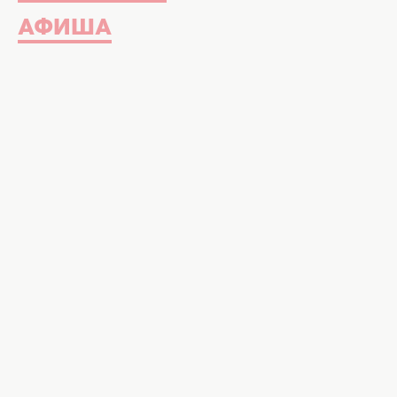
АФИША
На сегодняшний день спортивно
не только для профессиональных
людей, которые тренируются в з
Давайте разберемся, каким целя