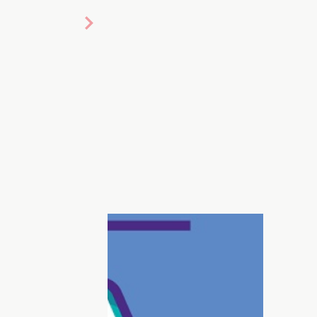
е питание стало насущным вопросом
 спортсменов, но и для обычных
але или занимаются фитнесом.
м призван служить спортпит и какой