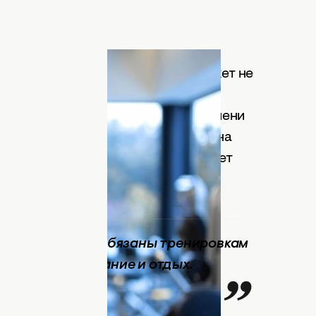
овать свой рацион
настолько сможет не
ся вдоволь 1-2 раза в день, в
ах, другие вообще не находят времени
жина. Такой режим питания сведет на
ричине спортивное питание набирает
ими мышцами обязаны тренировкам
 80% — это питание и отдых.