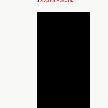
 мышц будет расти
жир на животе.
ДНЯ
lay
ideo