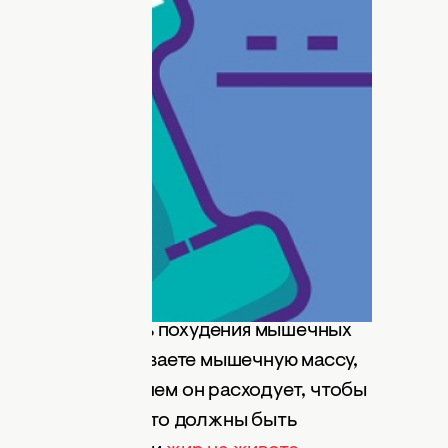
заниматься фитнесом, как правило, он
. Это может быть похудение,
рекция форм или общее укрепление
иной цели — только тренировок
играет и спортивное питание (рацион
олучаете недостаточное количество
ощается, начинаются проблемы со
о нельзя допустить похудения мышечных
сли же вы наращиваете мышечную массу,
льше калорий, чем он расходует, чтобы
а мышц. Однако это должны быть