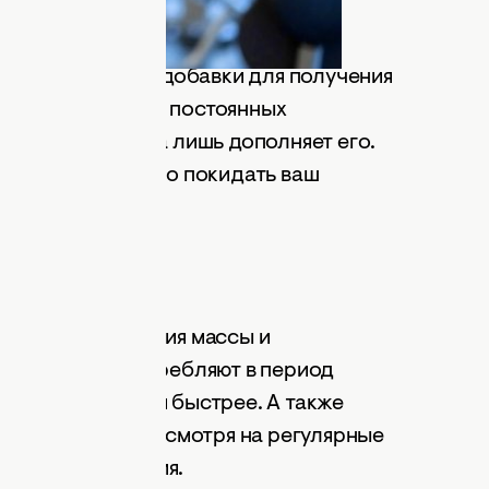
й сути, активные добавки для получения
ств при условии постоянных
льное питание, а лишь дополняет его.
ние дня не должно покидать ваш
ь для наращивания массы и
ланса. Его употребляют в период
обы мышцы росли быстрее. А также
ей, у которых, несмотря на регулярные
ый режим питания.