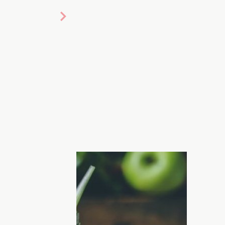
ые силы на исходе. Мучает
ищи вызывает в желудке бунт, на
 Тогда вам нужен
детокс
! Это
накопившихся токсинов и шлаков. И