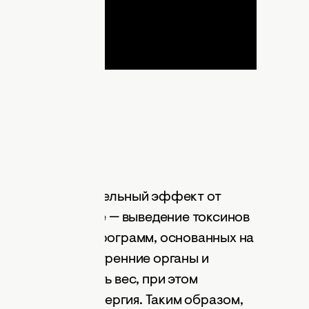
коктейли
но, это дополнительный эффект от
 важное действие — выведение токсинов
омощью детокс-программ, основанных на
нкционируют внутренние органы и
можность снизить вес, при этом
ос, исчезает аллергия. Таким образом,