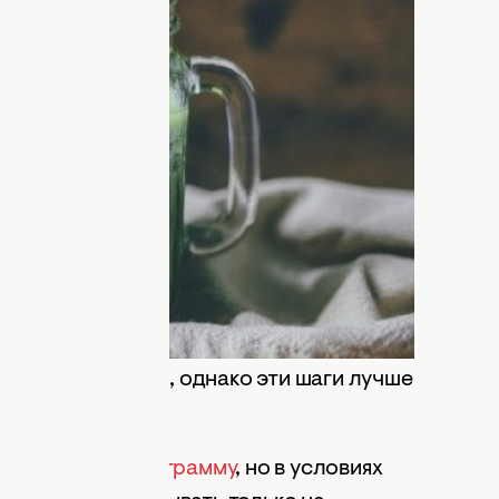
бственных огрехах в виде фаст-фуда,
 среды. Представьте, что существует
ств, которые вмешиваются в наш
т гормональный фон и метаболизм.
 мире, но это не означает, что мы
собны сделать своеобразный рестарт
граммы длятся около недели-двух, и
дготовки, во время которой
и. В основном, это фрукты или овощи, а
ных чаев
. В программу могут включаться
и и оттока желчи, однако эти шаги лучше
льную
детокс-программу
, но в условиях