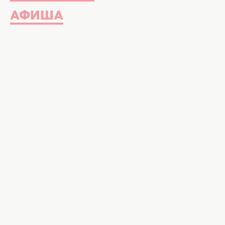
АФИША
Вроде и весна пришла, а жизненн
постоянная сонливость
, прием п
занятия спортом сил просто нет?
программа очистки организма от 