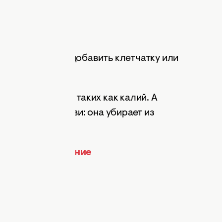
ре, по желанию добавить клетчатку или
мых минералов, таких как калий. А
ссе очистки крови: она убирает из
 и грибок.
правильное питание
ви и огурца