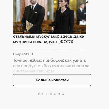
Раскол в монархии: Кейт Миддлтон и
принц Уильям попали в громкий
скандал
Вчера 14:22
41-летняя Тина Кароль поразила
стальными мускулами: здесь даже
мужчины позавидуют (ФОТО)
Вчера 14:00
Точнее любых приборов: как узнать
вес продуктов без кухонных весов за
считанные секунды
Больше новостей