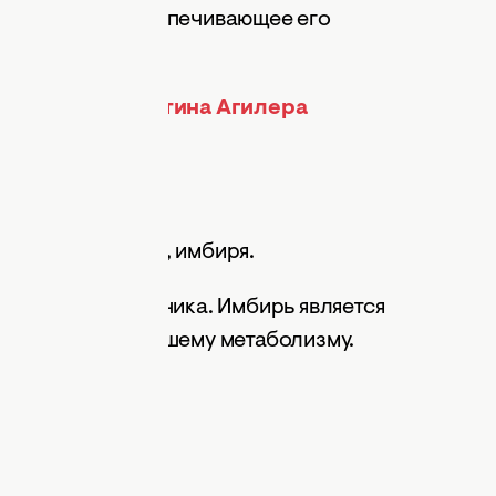
 организма, обеспечивающее его
.
диета: как Кристина Агилера
 с соками лимона, имбиря.
тальтику кишечника. Имбирь является
елает толчок вашему метаболизму.