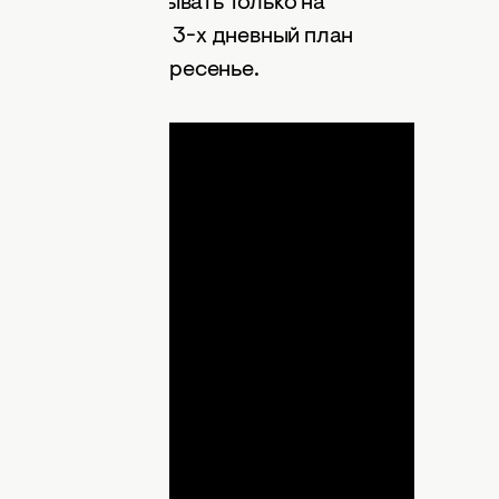
 можно рассчитывать только на
 мы подготовили 3-х дневный план
 пятницы по воскресенье.
ДНЯ
lay
ideo