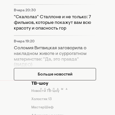
Вчера 20:30
"Скалолаз" Сталлоне и не только: 7
фильмов, которые покажут вам всю
красоту и опасность гор
Вчера 19:20
Соломия Витвицкая заговорила о
накладном животе и суррогатном
материнстве: "Да, это правда"
(ВИДЕО)
Больше новостей
ТВ-шоу
Новости ТВ-шоу
Холостяк 13
МастерШеф