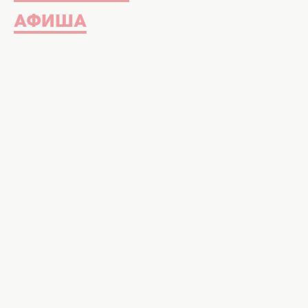
АФИША
Зеленые листовые овощи, орехи 
помогут предотвратить инсульт. 
Каролинского института в Стокг