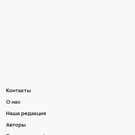
Досье
Модные тр
Музыка
Шопинг
Твой дом
Интервью
Дизайн и и
Красота и здоровье
Уход за лицом и телом
Домашние 
Уход за волосами
Сад и огор
Макияж
Лайфхаки
Кухня
Маникюр и педикюр
Рецепты
Диеты и питание
Еда
Здоровье
Кулинарные
Контакты
Парфюмерия
Отношен
О нас
Фитнес
Мы и мужч
Наша редакция
Секс
Авторы
Семейная ж
Дети