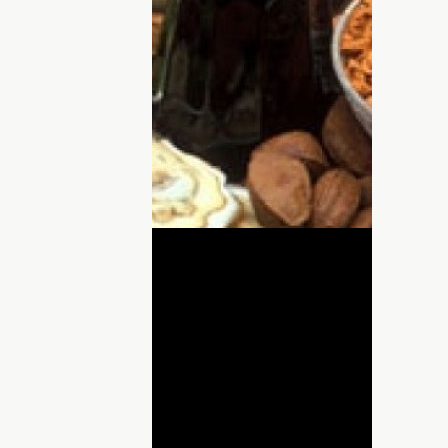
ительные 100 мг магния в день снижают
. Они проанализировали данные 250
 и отметили, что его суточное
о 242 мг в день, хотя рекомендуемая
 для женщин старше 31 года в день.
ует внутреннее ожирение
ДНЯ