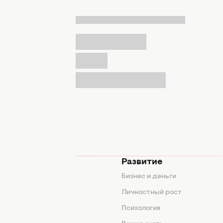
мода
Развитие
ды
Бизнес и деньги
ие советы
Личностный рост
я
Психология