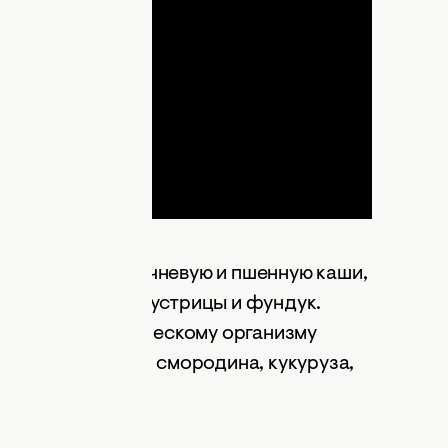
lay
ideo
потреблять гречневую и пшенную каши,
о, халву, оливки, устрицы и фундук.
в магнии человеческому организму
ый хлеб, черная смородина, кукуруза,
атериалам РБК)