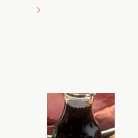
и бобы, которые богаты магнием,
Таков вывод специалистов из
ольме.