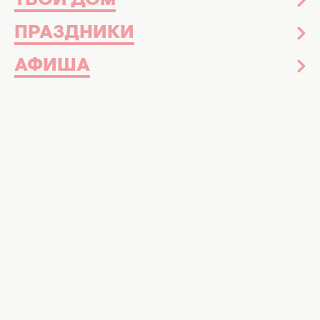
ТВОЙ ДОМ
ПРАЗДНИКИ
АФИША
Самая полезная бюджетная рыба. Фото:farman.
Полезная и дешевая рыба для
ежедневного питания
Большинство людей считают, что именно
дорогой лосось самый полезный среди
рыбы, которая должна быть на столе
регулярно. Однако
существуют прекрасные
альтернативы
, которые не уступают в
пользе, но стоят значительно дешевле.